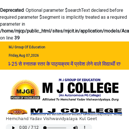
Deprecated
: Optional parameter $searchText declared before
required parameter $segment is implicitly treated as a required
parameter in
/home/mjcp/public_html/sites/mjcit.in/application/models/A
on line
39
MJ Group Of Education
Friday,Aug 07,2026
ठ्यक्रम में प्रवेश लेने वाले विद्यार्थी राष्ट्रीय शिक्षा नीति 2020 क
Hemchand Yadav Vishwavidyalaya Kul Geet