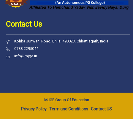
Contact Us
Kohka Junwani Road, Bhilai 490023, Chhattisgarh, India
0788-2295044
info@mjge.in
MJGE Group Of Education
Privacy Policy
Term and Conditions
Contact US