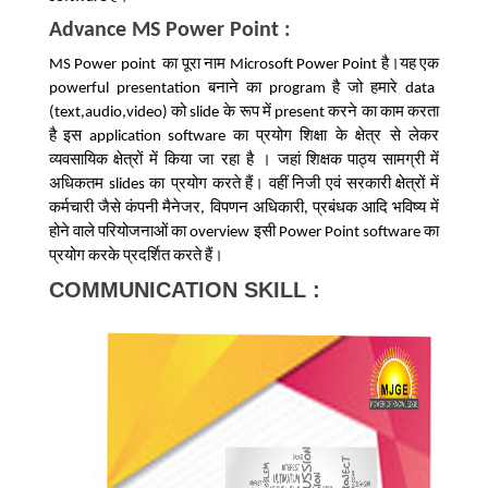
Advance MS Power Point :
का
पूरा
नाम
है।यह
एक
MS Power point
Microsoft Power Point
बनाने
का
है
जो
हमारे
powerful presentation
program
data
को
के रूप
में
करने
का
काम
करता
(text,audio,video)
slide
present
है
इस
का प्रयोग शिक्षा के क्षेत्र से लेकर
application software
व्यवसायिक
क्षेत्रों
में किया जा रहा है ।
जहां
शिक्षक
पाठ्य
सामग्री
में
अधिकतम
का प्रयोग
करते
हैं।
वहीं
निजी
एवं
सरकारी
क्षेत्रों
में
slides
कर्मचारी
जैसे
कंपनी
मैनेजर
विपणन
अधिकारी
प्रबंधक
आदि
भविष्य
में
,
,
होने
वाले
परियोजनाओं
का
इसी
का
overview
Power Point software
प्रयोग
करके
प्रदर्शित
करते
हैं।
COMMUNICATION SKILL :