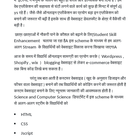
में इंटरनेट ने मनुष्य के जीवन को बहुत ही सरल और ज्ञानवर्धक बना दिया है। हम
dj
वेब एप्लीकेशन की सहायता से घंटों लगने वाले कार्य को कुछ ही मिनट में संपूर्ण
ys
रहे हैं। जैसे-जैसे ऑनलाइन एप्लीकेशन का प्रयोग बड़ा इन एप्लीकेशन को
बनाने की जरूरत भी बढ़ी है इसके साथ ही वेबसाइट डेवलपमेंट के क्षेत्र में वैकेंसी भी
बड़ी है।
Student Skill
छात्र-छात्राओं में नौकरी पाने के कौशल को बढ़ाने के लिए
Enhancement
A
scheme
चलाया जा रहा है
इस
के माध्यम से हम अलग-
Stream
A
अलग
के विद्यार्थियों को वेबसाइट विकास करना सिखाया जाएगा
Wordpress ,
आज के समय में विद्यार्थि ऑनलाइन सामग्री का प्रयोग करके
(
Shopify , wix
blogging
e-commerce
)
वेबसाइट से लेकर
वेबसाइट
तक बिना कोड लिखे बना सकता है।
परंतु जब बात आती है कस्टमर वेबसाइड
(
खुद के अनुसार डिजाइन और
फीचर वाला वेबसाइट
)
बनाने की तब विद्यार्थियों को कोडिंग करने की जरूरत होती है
कस्टम वेबसाइट बनाने के लिए न्यूनतम जानकारी की आवश्यकता होती है।
Science and Computer Science
scheme
डिपार्टमेंट में इस
के माध्यम
से अलग-अलग स्ट्रीम के विद्यार्थियों को
HTML
CSS
Jscript