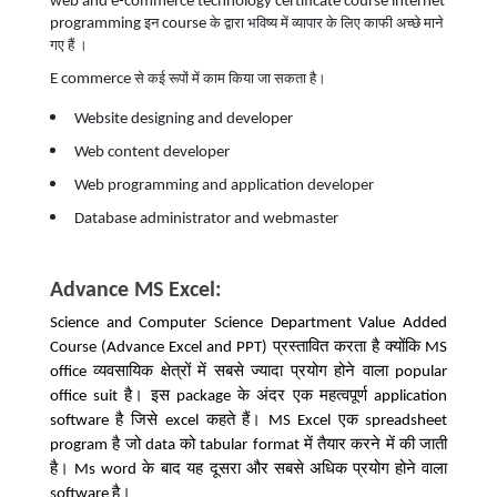
web and e-commerce technology certificate course internet
programming
course
इन
के द्वारा भविष्य में व्यापार के लिए काफी अच्छे माने
गए हैं
।
E commerce
से कई रूपों में काम किया जा सकता है।
Website designing and developer
Web content developer
Web programming and application developer
Database administrator and webmaster
Advance MS Excel:
Science and Computer Science Department Value Added
प्रस्तावित करता है क्योंकि
Course (Advance Excel and PPT)
MS
व्यवसायिक
क्षेत्रों
में
सबसे
ज्यादा
प्रयोग
होने
वाला
office
popular
है।
इस
के
अंदर
एक
महत्वपूर्ण
office suit
package
application
है
जिसे
कहते
हैं।
एक
software
excel
MS Excel
spreadsheet
है
जो
को
में
तैयार
करने
में
की
जाती
program
data
tabular format
है।
के बाद
यह
दूसरा
और
सबसे
अधिक
प्रयोग
होने
वाला
Ms word
है।
software