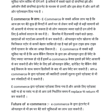
सुविधा फोन सर्विस भी देने लगे
ई-कॉमर्स में सबसे पहले दो कंपनियां इबे और
अमेजॉन जैसी कंपनियां इंटरनेट के माध्यम से उत्तरी और इस क्षेत्र में और आगे की
ओर प्रोत्साहन दिया गया है ।
E commerce
E-Commerce
के लाभ:-
के सबसे अधिक लाभ यह है कि
आज हम घर बैठे कुछ ही मिनटों में अपने घर से लेकर सभी बड़ी से बड़ी सामानों को
भी आसानी से मंगाया जा सकता है जो लोग ज्यादातर व्यस्त रहते हैं उन लोगों के
लिए ई-कॉमर्स वरदान के रूप में है। बिजनेस में दिलचस्पी रखने वाले छात्र-
छात्राओं को स्टार्टअप आसानी से कर सकते हैं। ऑनलाइन स्टोर खोलना जो कि
फिजिकल स्टोर से काफी बेहतर साबित हो रहा है यहां हमें फुल टाइम हाफ टाइम
E commerce
दोनों प्रकार के जॉब का अच्छा विकल्प है।
से सबसे बड़ी
सुविधा यह भी है कि आज बैंकिंग सिस्टम के द्वारा हम ऑनलाइन द्वारा ही पेमेंट के
e commerce
लिए ज्यादा जागरूक हो रहे हैं इसमें
केशव इससे हमें पेमेंट आसानी
,
से कर सकते हैं और पेमेंट के लिए हमें ऑनलाइन डेबिट
क्रेडिट नेट बैंकिंग जैसे
e
कई विकल्प के साथ समान डिलीवरी के बाद भी आप पेमेंट कर सकते हैं।
आप
commerce
के द्वारा प्रोडक्ट की क्वालिटी उसकी तुलना दूसरे प्रोडक्ट से भी
कर स्पेशलिटी भी दे सकते हैं।
E commerce
द्वारा प्रोडक्ट प्रोडक्ट लिया गया है और आपके लिए प्रोडक्ट
replace
return
सही ना हो या पसंद ना हो तो आप उसे निर्धारित समय में
या
भी
कर सकते हैं
।
Future of e-commerce :-
e commerce
के द्वारा इंटरनेट में
ऑनलाइन से भी हम घर बैठे सारे सुविधाओं का लाभ उठा सकते हैं।